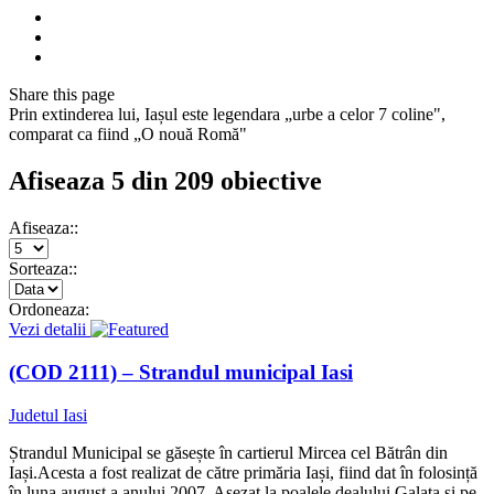
Share
this page
Prin extinderea lui, Iașul este legendara „urbe a celor 7 coline",
comparat ca fiind „O nouă Romă"
Afiseaza 5 din 209 obiective
Afiseaza::
Sorteaza::
Ordoneaza:
Vezi detalii
(COD 2111) – Strandul municipal Iasi
Judetul Iasi
Ștrandul Municipal se găsește în cartierul Mircea cel Bătrân din
Iași.Acesta a fost realizat de către primăria Iași, fiind dat în folosință
în luna august a anului 2007. Așezat la poalele dealului Galata și pe