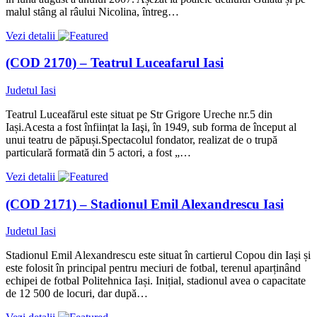
malul stâng al râului Nicolina, întreg…
Vezi detalii
(COD 2170) – Teatrul Luceafarul Iasi
Judetul Iasi
Teatrul Luceafărul este situat pe Str Grigore Ureche nr.5 din
Iași.Acesta a fost înființat la Iaşi, în 1949, sub forma de început al
unui teatru de păpuși.Spectacolul fondator, realizat de o trupă
particulară formată din 5 actori, a fost „…
Vezi detalii
(COD 2171) – Stadionul Emil Alexandrescu Iasi
Judetul Iasi
Stadionul Emil Alexandrescu este situat în cartierul Copou din Iași și
este folosit în principal pentru meciuri de fotbal, terenul aparținând
echipei de fotbal Politehnica Iași. Inițial, stadionul avea o capacitate
de 12 500 de locuri, dar după…