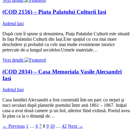
Vezi detalii
(COD 2156) – Piata Palatului Culturii Iasi
Judetul Iasi
După cum îi spune și denumirea, Piața Palatului Culturii este situată
în fața Palatului Culturii din Iași.Este spațiul cu cea mai mare
deschidere și probabil cu cele mai multe evenimente istorice
petrecute de-a lungul secolelor.Urmele materiale…
Vezi detalii
(COD 2034) – Casa Memoriala Vasile Alecsandri
Iasi
Judetul Iasi
Casa familiei Alecsandri a fost construită într-un parc cu stejari şi
nuci seculari după planurile poetului între anii 1861 – 1867. Iniţial
casa a avut două camere şi un hol, ulterior fiind extinsă. Poetul avea
în plan ca la o distanţă de…
←
Previous
1
…
6
7
8
9
10
…
42
Next
→