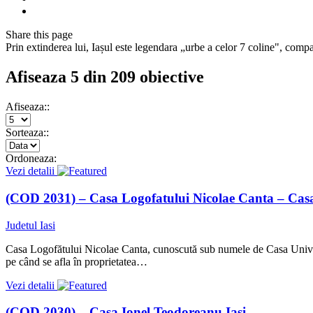
Share
this page
Prin extinderea lui, Iașul este legendara „urbe a celor 7 coline", com
Afiseaza 5 din 209 obiective
Afiseaza::
Sorteaza::
Ordoneaza:
Vezi detalii
(COD 2031) – Casa Logofatului Nicolae Canta – Casa 
Judetul Iasi
Casa Logofătului Nicolae Canta, cunoscută sub numele de Casa Universit
pe când se afla în proprietatea…
Vezi detalii
(COD 2030) – Casa Ionel Teodoreanu Iasi