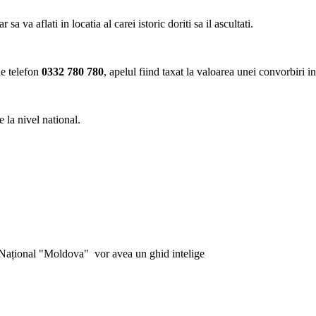
va aflati in locatia al carei istoric doriti sa il ascultati.
de telefon
0332 780 780
, apelul fiind taxat la valoarea unei convorbiri i
 la nivel national.
Național "Moldova" vor avea un ghid intelige