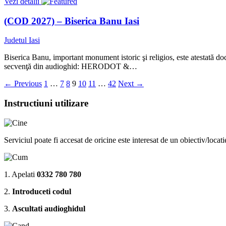
Vezi detalii
(COD 2027) – Biserica Banu Iasi
Judetul Iasi
Biserica Banu, important monument istoric şi religios, este atestată d
secvenţă din audioghid: HERODOT &…
←
Previous
1
…
7
8
9
10
11
…
42
Next
→
Instructiuni utilizare
Serviciul poate fi accesat de oricine este interesat de un obiectiv/locat
1. Apelati
0332 780 780
2.
Introduceti codul
3.
Ascultati audioghidul