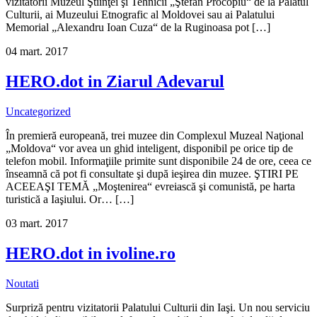
vizitatorii Muzeul Ştiinţei şi Tehnicii „Ştefan Procopiu“ de la Palatul
Culturii, ai Muzeului Etnografic al Moldovei sau ai Palatului
Memorial „Alexandru Ioan Cuza“ de la Ruginoasa pot […]
04
mart.
2017
HERO.dot in Ziarul Adevarul
Uncategorized
În premieră europeană, trei muzee din Complexul Muzeal Naţional
„Moldova“ vor avea un ghid inteligent, disponibil pe orice tip de
telefon mobil. Informaţiile primite sunt disponibile 24 de ore, ceea ce
înseamnă că pot fi consultate şi după ieşirea din muzee. ŞTIRI PE
ACEEAŞI TEMĂ „Moştenirea“ evreiască şi comunistă, pe harta
turistică a Iaşiului. Or… […]
03
mart.
2017
HERO.dot in ivoline.ro
Noutati
Surpriză pentru vizitatorii Palatului Culturii din Iaşi. Un nou serviciu