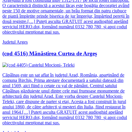
Argeșului a fost construită între 1512-1517 pe locul fostei mitropolii.
O caracteristică distinctă a acestui lăcaș este bogăția decorației având
peste 150 de motive ornamentale, un brâu format din patru ciubuce
de piatră împletite prinde biserica de jur împrejur, împărțind pereții în
două registre.[…] Puteți asculta GRATUIT acest audioghid apelând
serviciul HERO.dot, formând numărul 0332 780 780 și apoi codul
obiectivului menționat mai sus.
Judetul Arges
(cod 4516) Mănăstirea Curtea de Argeș
Căpâlnaş este un sat aflat în judeţul Arad, România, aparținând de
comuna Birchiş. Prima atestare documentară a satului datează din
anul 1569, aici fiind o cetate cu val de pământ. Centrul satului
Căpâlnaş găzduieşte unul dintre cele mai frumoase monumente de
arhitectură din judeţul Arad. Este vorba despre Castelul Mocioni-
Teleki, care dispune de parter şi etaj. Acesta a fost construit în jurul
anului 1860, de către arhitecţi şi meşteri din Italia, fiind restaurat în
anul 1964.[…] Puteți asculta GRATUIT acest audioghid apelând
serviciul HERO.dot, formând numărul 0332 780 780 și apoi codul
obiectivului menționat mai sus.