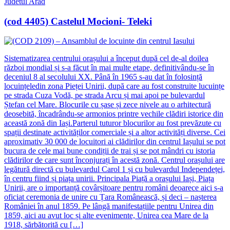
Judetul Arad
(cod 4405) Castelul Mocioni- Teleki
Sistematizarea centrului orașului a început după cel de-al doilea
război mondial și s-a făcut în mai multe etape, definitivându-se în
deceniul 8 al secolului XX. Până în 1965 s-au dat în folosință
locuințeledin zona Pieței Unirii, după care au fost construite lucuințe
pe strada Cuza Vodă, pe strada Arcu și mai apoi pe bulevardul
Ștefan cel Mare. Blocurile cu șase și zece nivele au o arhitectură
deosebită, încadrându-se armonios printre vechile clădiri istorice din
această zonă din Iași.Parterul tuturor blocurilor au fost prevăzute cu
spații destinate activităților comerciale și a altor activități diverse. Cei
aproximativ 30 000 de locuitori ai clădirilor din centrul Iașului se pot
bucura de cele mai bune condiții de trai și se pot mândri cu istoria
clădirilor de care sunt înconjurați în acestă zonă. Centrul orașului are
legătură directă cu bulevardul Carol 1 și cu bulevardul Independeței,
în centru fiind și piața unirii. Principala Piață a orașului Iași, Piața
Unirii, are o importanță covârșitoare pentru români deoarece aici s-a
oficiat ceremonia de unire cu Țara Românească, și deci – nașterea
României în anul 1859. Pe lângă manifestațiile pentru Unirea din
1859, aici au avut loc și alte evenimente, Unirea cea Mare de la
1918, sărbătorită cu […]