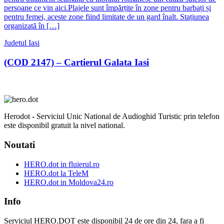
persoane ce vin aici.Plajele sunt împărțite în zone pentru barbați și
pentru femei, aceste zone fiind limitate de un gard înalt. Stațiunea
organizată în […]
Judetul Iasi
(COD 2147) – Cartierul Galata Iasi
Herodot - Serviciul Unic National de Audioghid Turistic prin telefon
este disponibil gratuit la nivel national.
Noutati
HERO.dot in fluierul.ro
HERO.dot la TeleM
HERO.dot in Moldova24.ro
Info
Serviciul HERO.DOT este disponibil 24 de ore din 24, fara a fi