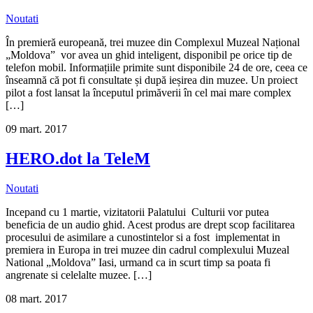
Noutati
În premieră europeană, trei muzee din Complexul Muzeal Național
„Moldova” vor avea un ghid inteligent, disponibil pe orice tip de
telefon mobil. Informațiile primite sunt disponibile 24 de ore, ceea ce
înseamnă că pot fi consultate și după ieșirea din muzee. Un proiect
pilot a fost lansat la începutul primăverii în cel mai mare complex
[…]
09
mart.
2017
HERO.dot la TeleM
Noutati
Incepand cu 1 martie, vizitatorii Palatului Culturii vor putea
beneficia de un audio ghid. Acest produs are drept scop facilitarea
procesului de asimilare a cunostintelor si a fost implementat in
premiera in Europa in trei muzee din cadrul complexului Muzeal
National „Moldova” Iasi, urmand ca in scurt timp sa poata fi
angrenate si celelalte muzee. […]
08
mart.
2017