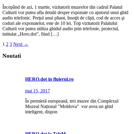
Începând de azi, 1 martie, vizitatorii muzeelor din cadrul Palatul
Culturii vor putea afla detalii despre exponate cu ajutorul unui ghid
audio telefonic. Preţul unui pliant, însoţit de căşti, cod de acces şi
coduri ale exponatelor, este de 10 lei. Toţi vizitatorii Palatului
Culturii vor putea utiliza ghidul audio prin telefonie, proiectul,
intitulat „Hero.dot”, fiind […]
1
2
3
Next
→
Noutati
HERO.dot in fluierul.ro
mai 15, 2017
În premieră europeană, trei muzee din Complexul
Muzeal Național "Moldova" vor avea un ghid
inteligent, dispon
HERO.dot la TeleM