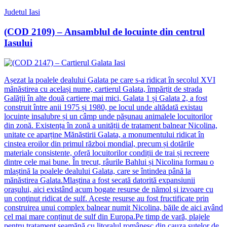
Judetul Iasi
(COD 2109) – Ansamblul de locuinte din centrul
Iasului
Așezat la poalele dealului Galata pe care s-a ridicat în secolul XVI
mănăstirea cu același nume, cartierul Galata, împărțit de strada
Galății în alte două cartiere mai mici, Galata 1 și Galata 2, a fost
construit între anii 1975 și 1980, pe locul unde altădată existau
locuințe insalubre și un câmp unde pășunau animalele locuitorilor
din zonă. Existența în zonă a unității de tratament balnear Nicolina,
unitate ce aparține Mănăstirii Galata, a monumentului ridicat în
cinstea eroilor din primul război mondial, precum și dotările
materiale consistente, oferă locuitorilor condiții de trai și recreere
dintre cele mai bune. În trecut, râurile Bahlui și Nicolina formau o
mlaștină la poalele dealului Galata, care se întindea până la
mănăstirea Galata.Mlaștina a fost secată datorită expansiunii
orașului, aici existând acum bogate resurse de nămol şi izvoare cu
un conţinut ridicat de sulf. Aceste resurse au fost fructificate prin
construirea unui complex balnear numit Nicolina, băile de aici având
cel mai mare conținut de sulf din Europa.Pe timp de vară, plajele
pentru tratament seamănă cu litoralul românesc din cauza sutelor de