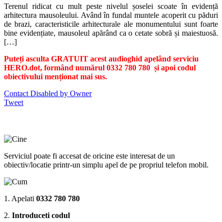
Terenul ridicat cu mult peste nivelul șoselei scoate în evidență
arhitectura mausoleului. Având în fundal muntele acoperit cu păduri
de brazi, caracteristicile arhitecturale ale monumentului sunt foarte
bine evidențiate, mausoleul apărând ca o cetate sobră și maiestuosă.
[…]
Puteți asculta GRATUIT acest audioghid apelând serviciu
HERO.dot, formând numărul 0332 780 780 și apoi codul
obiectivului menționat mai sus.
Contact Disabled by Owner
Tweet
Serviciul poate fi accesat de oricine este interesat de un
obiectiv/locatie printr-un simplu apel de pe propriul telefon mobil.
1. Apelati
0332 780 780
2.
Introduceti codul