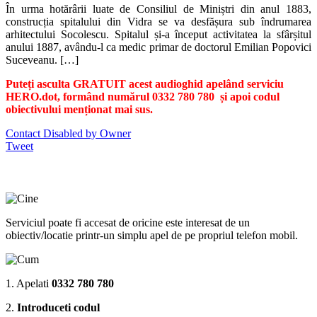
În urma hotărârii luate de Consiliul de Miniștri din anul 1883,
construcția spitalului din Vidra se va desfășura sub îndrumarea
arhitectului Socolescu. Spitalul și-a început activitatea la sfârșitul
anului 1887, avându-l ca medic primar de doctorul Emilian Popovici
Suceveanu. […]
Puteți asculta GRATUIT acest audioghid apelând serviciu
HERO.dot, formând numărul 0332 780 780 și apoi codul
obiectivului menționat mai sus.
Contact Disabled by Owner
Tweet
Serviciul poate fi accesat de oricine este interesat de un
obiectiv/locatie printr-un simplu apel de pe propriul telefon mobil.
1. Apelati
0332 780 780
2.
Introduceti codul