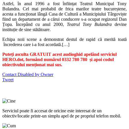
Astfel, în anul 1996 a fost înființat Teatrul Municipal Tony
Bulandra. Cel mai probabil de frica marilor teatre bucureștene,
acesta a funcționat lângă Casa de Cultură a Municipiului Târgoviște
fiind un departament de a cărui conducere s-a ocupat regizorul Dan
Țopa. Începând cu anul 2000,
Teatrul Tony Bulandra
devine
instituție de sine stătătoare.
Echipa noii scene a demonstrat destul de rapid că merită toată
încrederea care i-a fost acordată.[…]
Puteți asculta GRATUIT acest audioghid apelând serviciul
HERO.dot, formând numărul 0332 780 780 și apoi codul
obiectivului menționat mai sus.
Contact Disabled by Owner
Tweet
Serviciul poate fi accesat de oricine este interesat de un
obiectiv/locatie printr-un simplu apel de pe propriul telefon mobil.