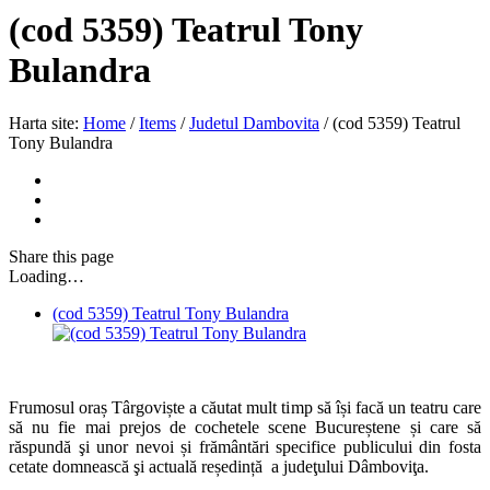
(cod 5359) Teatrul Tony
Bulandra
Harta site:
Home
/
Items
/
Judetul Dambovita
/
(cod 5359) Teatrul
Tony Bulandra
Share
this page
Loading…
(cod 5359) Teatrul Tony Bulandra
Frumosul oraș Târgoviște a căutat mult timp să își facă un teatru care
să nu fie mai prejos de cochetele scene Bucureștene și care să
răspundă şi unor nevoi și frământări specifice publicului din fosta
cetate domnească şi actuală reședință a judeţului Dâmboviţa.