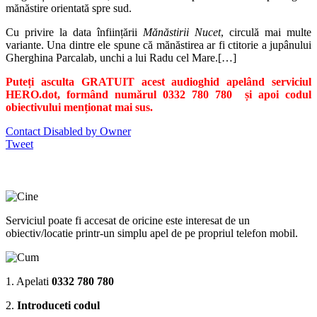
mănăstire orientată spre sud.
Cu privire la data înființării
Mănăstirii Nucet
, circulă mai multe
variante. Una dintre ele spune că mănăstirea ar fi ctitorie a jupânului
Gherghina Parcalab, unchi a lui Radu cel Mare.[…]
Puteți asculta GRATUIT acest audioghid apelând serviciul
HERO.dot, formând numărul 0332 780 780 și apoi codul
obiectivului menționat mai sus.
Contact Disabled by Owner
Tweet
Serviciul poate fi accesat de oricine este interesat de un
obiectiv/locatie printr-un simplu apel de pe propriul telefon mobil.
1. Apelati
0332 780 780
2.
Introduceti codul