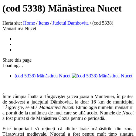
(cod 5338) Mănăstirea Nucet
Harta site:
Home
/
Items
/
Judetul Dambovita
/
(cod 5338)
Mănăstirea Nucet
Share
this page
Loading…
(cod 5338) Mănăstirea Nucet
Între câmpia înaltă a Târgoviștei și cea joasă a Munteniei, în partea
de sud-vest a județului Dâmbovița, la doar 16 km de municipiul
Târgoviște, se află
Mănăstirea Nucet
. Etimologia numelui mănăstirii
a pornit de la mulțimea de nuci care se află acolo. Numele de
Nucet
a fost purtat și de Mănăstirea Cozia pentru o perioadă.
Este important să rețineți că dintre toate mănăstirile din zona
Târgoviștei medievale, Nucetul a fost pentru mult timp singura