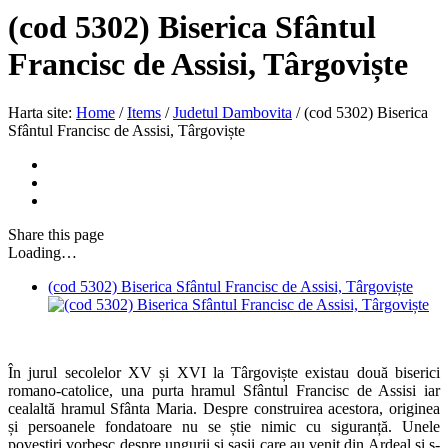
(cod 5302) Biserica Sfântul
Francisc de Assisi, Târgoviște
Harta site:
Home
/
Items
/
Judetul Dambovita
/
(cod 5302) Biserica
Sfântul Francisc de Assisi, Târgoviște
Share
this page
Loading…
(cod 5302) Biserica Sfântul Francisc de Assisi, Târgoviște
În jurul secolelor XV și XVI la Târgoviște existau două biserici
romano-catolice, una purta hramul Sfântul Francisc de Assisi iar
cealaltă hramul Sfânta Maria. Despre construirea acestora, originea
și persoanele fondatoare nu se știe nimic cu siguranță. Unele
povestiri vorbesc despre ungurii și sașii care au venit din Ardeal și s-