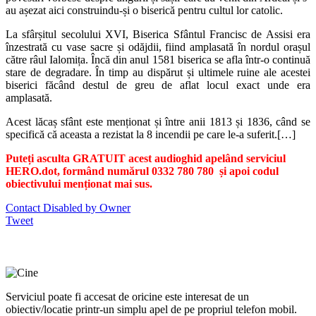
au așezat aici construindu-și o biserică pentru cultul lor catolic.
La sfârșitul secolului XVI, Biserica Sfântul Francisc de Assisi era
înzestrată cu vase sacre și odăjdii, fiind amplasată în nordul orașul
către râul Ialomița. Încă din anul 1581 biserica se afla într-o continuă
stare de degradare. În timp au dispărut și ultimele ruine ale acestei
biserici făcând destul de greu de aflat locul exact unde era
amplasată.
Acest lăcaș sfânt este menționat și între anii 1813 și 1836, când se
specifică că aceasta a rezistat la 8 incendii pe care le-a suferit.[…]
Puteți asculta GRATUIT acest audioghid apelând serviciul
HERO.dot, formând numărul 0332 780 780 și apoi codul
obiectivului menționat mai sus.
Contact Disabled by Owner
Tweet
Serviciul poate fi accesat de oricine este interesat de un
obiectiv/locatie printr-un simplu apel de pe propriul telefon mobil.