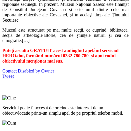
regionale secuieşti. În prezent, Muzeul Naţional Săsesc este finanţat
de Consiliul Judeţean Covasna şi este unul dintre cele mai
importante obiective ale Covasnei, şi în acelaşi timp ale Ţinutului
Secuiesc.
Muzeul este structurat pe mai multe secţii, ce cuprind: biblioteca,
secţia de arheologie-istorie, cea de ştiinţele naturii şi cea de
etnografie.[…]
Puteți asculta GRATUIT acest audioghid apelând serviciul
HERO.dot, formând numărul 0332 780 780 și apoi codul
obiectivului menționat mai sus.
Contact Disabled by Owner
Tweet
Serviciul poate fi accesat de oricine este interesat de un
obiectiv/locatie printr-un simplu apel de pe propriul telefon mobil.