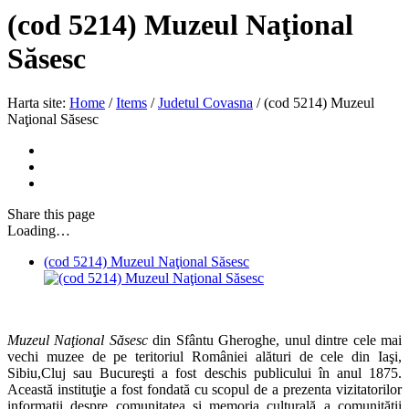
(cod 5214) Muzeul Naţional
Săsesc
Harta site:
Home
/
Items
/
Judetul Covasna
/
(cod 5214) Muzeul
Naţional Săsesc
Share
this page
Loading…
(cod 5214) Muzeul Naţional Săsesc
Muzeul Naţional Săsesc
din Sfântu Gheroghe, unul dintre cele mai
vechi muzee de pe teritoriul României alături de cele din Iaşi,
Sibiu,Cluj sau Bucureşti a fost deschis publicului în anul 1875.
Această instituţie a fost fondată cu scopul de a prezenta vizitatorilor
informaţii despre comunitatea şi memoria culturală a comunităţii