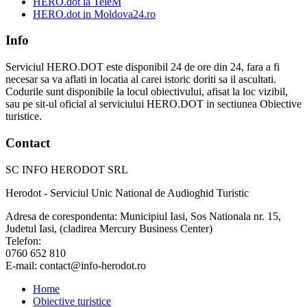
HERO.dot la TeleM
HERO.dot in Moldova24.ro
Info
Serviciul HERO.DOT este disponibil 24 de ore din 24, fara a fi
necesar sa va aflati in locatia al carei istoric doriti sa il ascultati.
Codurile sunt disponibile la locul obiectivului, afisat la loc vizibil,
sau pe sit-ul oficial al serviciului HERO.DOT in sectiunea Obiective
turistice.
Contact
SC INFO HERODOT SRL
Herodot - Serviciul Unic National de Audioghid Turistic
Adresa de corespondenta: Municipiul Iasi, Sos Nationala nr. 15,
Judetul Iasi, (cladirea Mercury Business Center)
Telefon:
0760 652 810
E-mail: contact@info-herodot.ro
Home
Obiective turistice