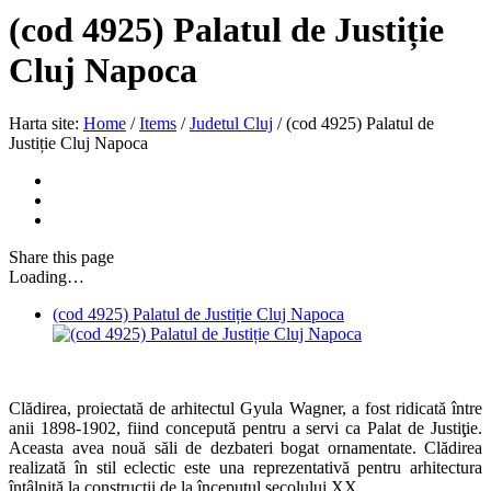
(cod 4925) Palatul de Justiție
Cluj Napoca
Harta site:
Home
/
Items
/
Judetul Cluj
/
(cod 4925) Palatul de
Justiție Cluj Napoca
Share
this page
Loading…
(cod 4925) Palatul de Justiție Cluj Napoca
Clădirea, proiectată de arhitectul Gyula Wagner, a fost ridicată între
anii 1898-1902, fiind concepută pentru a servi ca Palat de Justiţie.
Aceasta avea nouă săli de dezbateri bogat ornamentate. Clădirea
realizată în stil eclectic este una reprezentativă pentru arhitectura
întâlnită la construcții de la începutul secolului XX.