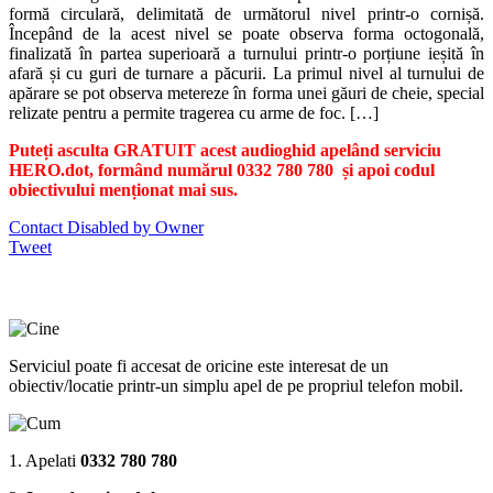
formă circulară, delimitată de următorul nivel printr-o cornișă.
Începând de la acest nivel se poate observa forma octogonală,
finalizată în partea superioară a turnului printr-o porțiune ieșită în
afară și cu guri de turnare a păcurii. La primul nivel al turnului de
apărare se pot observa metereze în forma unei găuri de cheie, special
relizate pentru a permite tragerea cu arme de foc.
[…]
Puteți asculta GRATUIT acest audioghid apelând serviciu
HERO.dot, formând numărul 0332 780 780 și apoi codul
obiectivului menționat mai sus.
Contact Disabled by Owner
Tweet
Serviciul poate fi accesat de oricine este interesat de un
obiectiv/locatie printr-un simplu apel de pe propriul telefon mobil.
1. Apelati
0332 780 780