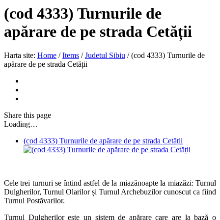
(cod 4333) Turnurile de
apărare de pe strada Cetății
Harta site:
Home
/
Items
/
Judetul Sibiu
/
(cod 4333) Turnurile de
apărare de pe strada Cetății
Share
this page
Loading…
(cod 4333) Turnurile de apărare de pe strada Cetății
Cele trei turnuri se întind astfel de la miazănoapte la miazăzi: Turnul
Dulgherilor, Turnul Olarilor și Turnul Archebuzilor cunoscut ca fiind
Turnul Postăvarilor.
Turnul Dulgherilor este un sistem de apărare care are la bază o