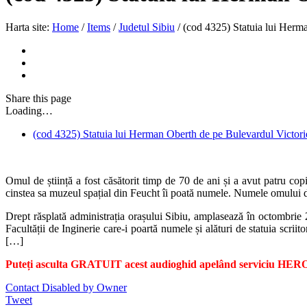
Harta site:
Home
/
Items
/
Judetul Sibiu
/
(cod 4325) Statuia lui Herm
Share
this page
Loading…
(cod 4325) Statuia lui Herman Oberth de pe Bulevardul Victori
Omul de știință a fost căsătorit timp de 70 de ani și a avut patru co
cinstea sa muzeul spațial din Feucht îi poată numele. Numele omului de 
Drept răsplată administrația orașului Sibiu, amplasează în octombrie 
Facultății de Inginerie care-i poartă numele și alături de statuia scriit
[…]
Puteți asculta GRATUIT acest audioghid apelând serviciu HERO.
Contact Disabled by Owner
Tweet