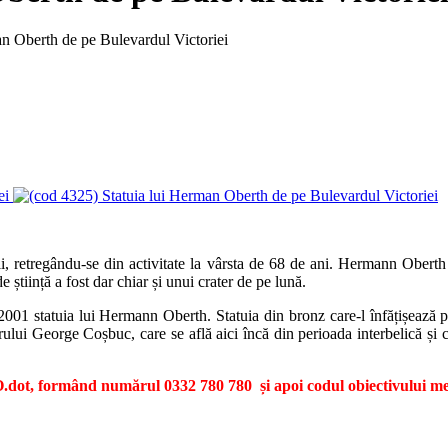
an Oberth de pe Bulevardul Victoriei
ei
pii, retregându-se din activitate la vârsta de 68 de ani. Hermann Obert
știință a fost dar chiar și unui crater de pe lună.
2001 statuia lui Hermann Oberth. Statuia din bronz care-l înfățișează p
orului George Coșbuc, care se află aici încă din perioada interbelică și c
dot, formând numărul 0332 780 780 și apoi codul obiectivului me