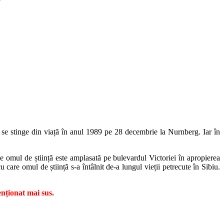
h se stinge din viață în anul 1989 pe 28 decembrie la Nurnberg. Iar în
e omul de știință este amplasată pe bulevardul Victoriei în apropierea
u care omul de știință s-a întâlnit de-a lungul vieții petrecute în Sibiu.
nționat mai sus.