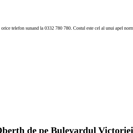
ice telefon sunand la 0332 780 780. Costul este cel al unui apel norma
berth de pe Bulevardul Victorie