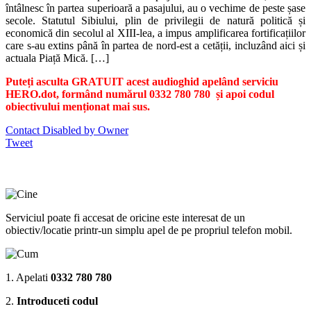
întâlnesc în partea superioară a pasajului, au o vechime de peste șase
secole. Statutul Sibiului, plin de privilegii de natură politică și
economică din secolul al XIII-lea, a impus amplificarea fortificațiilor
care s-au extins până în partea de nord-est a cetății, incluzând aici și
actuala Piață Mică. […]
Puteți asculta GRATUIT acest audioghid apelând serviciu
HERO.dot, formând numărul 0332 780 780 și apoi codul
obiectivului menționat mai sus.
Contact Disabled by Owner
Tweet
Serviciul poate fi accesat de oricine este interesat de un
obiectiv/locatie printr-un simplu apel de pe propriul telefon mobil.
1. Apelati
0332 780 780
2.
Introduceti codul