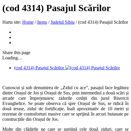
(cod 4314) Pasajul Scărilor
Harta site:
Home
/
Items
/
Judetul Sibiu
/
(cod 4314) Pasajul Scărilor
Share
this page
Loading…
(cod 4314) Pasajul Scărilor
Cunoscut și sub denumirea de „Zidul cu ace”, pasajul face legătura
dintre Orașul de Jos și Orașul de Sus, prin intermediul a două scări și
arcade care împrejmuiesc zidurile cetății din jurul Bisericii
Evanghelice. Se poate observa că spre Orașul de Sus, se ridică în
două terase, zidul de fortificație, înalt aproximativ de 10 metri și
rezemat de contraforturi masive care se sprijină în arcuri butanate pe
construcțiile din Orașul de Jos.
Multe din clădirile pe care se sprijină cele două ziduri, care se