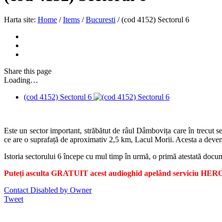
Harta site:
Home
/
Items
/
Bucuresti
/
(cod 4152) Sectorul 6
Share
this page
Loading…
(cod 4152) Sectorul 6
Este un sector important, străbătut de râul Dâmbovița care în trecut se
ce are o suprafață de aproximativ 2,5 km, Lacul Morii. Acesta a deveni
Istoria sectorului 6 începe cu mul timp în urmă, o primă atestată docum
Puteți asculta GRATUIT acest audioghid apelând serviciu HERO.
Contact Disabled by Owner
Tweet