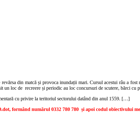
 revărsa din matcă și provoca inundații mari. Cursul acestui râu a fost 
t un loc de recreere și periodic au loc concursuri de scutere, bărci cu p
entară cu privire la teritoriul sectorului datând din anul 1559. […]
dot, formând numărul 0332 780 780 și apoi codul obiectivului me