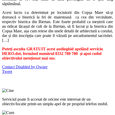
săptămânal.
Acest lucru i-a determinat pe lociutorii din Copșa Mare să-și
dorească o biserică la fel de maiestoasă ca cea din vecinătate,
respectiv biserica din Biertan. Este foarte probabil ca meșterii care
au ridicat lăcașul de cult de la Biertan, să fi lucrat și la biserica din
Copșa Mare, așa cum reiese din unele detalii de arhitectură a corului,
dar și din inscripția care poate fi văzută pe ancadramentul sacristiei.
[…]
Puteți asculta GRATUIT acest audioghid apelând serviciu
HERO.dot, formând numărul 0332 780 780 și apoi codul
obiectivului menționat mai sus.
Contact Disabled by Owner
Tweet
Serviciul poate fi accesat de oricine este interesat de un
obiectiv/locatie printr-un simplu apel de pe propriul telefon mobil.