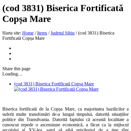
(cod 3831) Biserica Fortificată
Copșa Mare
Harta site:
Home
/
Items
/
Judetul Sibiu
/
(cod 3831) Biserica
Fortificată Copșa Mare
Share
this page
Loading…
(cod 3831) Biserica Fortificată Copșa Mare
Biserica fortificată de la Copșa Mare, ca majoritatea bazilicilor a
suferit multe transfomări de-a lungul timpului, datorită situațiilor
politice din Transilvania. Datorită faptului că această localitate a
cunoscut repede o ascensiune economică, a făcut ca la mijlocul
secolului al XV-lea, satul să aibă privilegiul de a ține târg