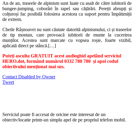
An de an, traseele de alpinism sunt luate cu asalt de către iubitorii de
bungee-jumping, coborâri în rapel sau cățărări. Pereții abrupți și
colțuroși fac posibilă folosirea acestora ca suport pentru împătimiții
de extrem.
Cheile Râșnoavei nu sunt căutate datorită alpinismului, ci și traseelor
de tip montan, care provoacă iubitorii de munte la cucerirea
munților. Acestea sunt marcate cu vopsea roșie, foarte vizibil,
aplicată direct pe stâncă.[…]
Puteți asculta GRATUIT acest audioghid apelând serviciul
HERO.dot, formând numărul 0332 780 780 și apoi codul
obiectivului menționat mai sus.
Contact Disabled by Owner
Tweet
Serviciul poate fi accesat de oricine este interesat de un
obiectiv/locatie printr-un simplu apel de pe propriul telefon mobil.