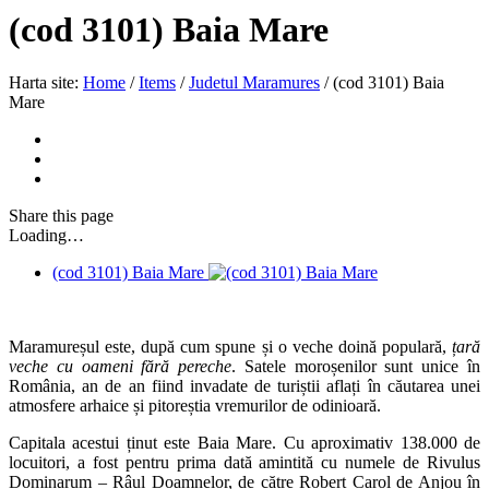
(cod 3101) Baia Mare
Harta site:
Home
/
Items
/
Judetul Maramures
/
(cod 3101) Baia
Mare
Share
this page
Loading…
(cod 3101) Baia Mare
Maramureșul este, după cum spune și o veche doină populară,
țară
veche cu oameni fără pereche
. Satele moroșenilor sunt unice în
România, an de an fiind invadate de turiștii aflați în căutarea unei
atmosfere arhaice și pitoreștia vremurilor de odinioară.
Capitala acestui ținut este Baia Mare. Cu aproximativ 138.000 de
locuitori, a fost pentru prima dată amintită cu numele de Rivulus
Dominarum – Râul Doamnelor, de către Robert Carol de Anjou în