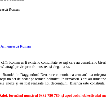
nească Roman
că în Roman ar fi existat o comunitate se sași care au cumpărat o biseric
 să atragă priviri prin frumusețea și eleganța sa.
han Brandel de Daggendorf. Deoarece comunitatea armeană s-a micșorat,
i un act de cedar pe termen nelimitat. În următorii 3 ani au urmat noi l
ele anexe și au fost realizate noi decorațiuni. Biserica este construit
dot, formând numărul 0332 780 780 și apoi codul obiectivului me