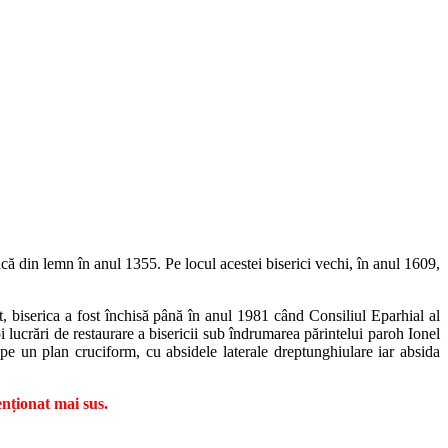
ă din lemn în anul 1355. Pe locul acestei biserici vechi, în anul 1609,
 biserica a fost închisă până în anul 1981 când Consiliul Eparhial al
ucrări de restaurare a bisericii sub îndrumarea părintelui paroh Ionel
ă pe un plan cruciform, cu absidele laterale dreptunghiulare iar absida
nționat mai sus.