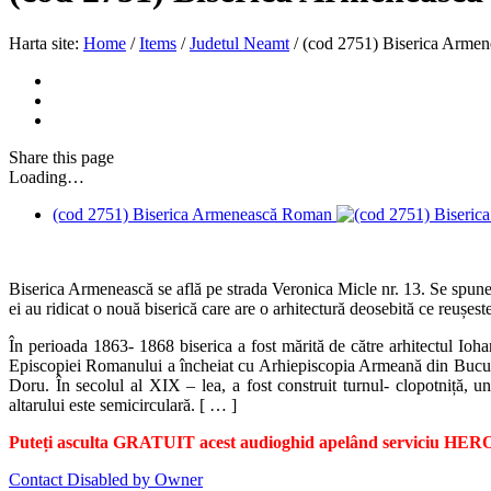
Harta site:
Home
/
Items
/
Judetul Neamt
/
(cod 2751) Biserica Arme
Share
this page
Loading…
(cod 2751) Biserica Armenească Roman
Biserica Armenească se află pe strada Veronica Micle nr. 13. Se spune 
ei au ridicat o nouă biserică care are o arhitectură deosebită ce reușeste
În perioada 1863- 1868 biserica a fost mărită de către arhitectul Io
Episcopiei Romanului a încheiat cu Arhiepiscopia Armeană din Bucureșt
Doru. În secolul al XIX – lea, a fost construit turnul- clopotniță, un
altarului este semicirculară. [ … ]
Puteți asculta GRATUIT acest audioghid apelând serviciu HERO.
Contact Disabled by Owner