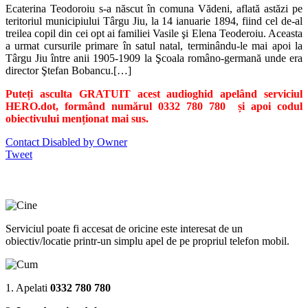
Ecaterina Teodoroiu s-a născut în comuna Vădeni, aflată astăzi pe
teritoriul municipiului Târgu Jiu, la 14 ianuarie 1894, fiind cel de-al
treilea copil din cei opt ai familiei Vasile şi Elena Teoderoiu. Aceasta
a urmat cursurile primare în satul natal, terminându-le mai apoi la
Târgu Jiu între anii 1905-1909 la Şcoala româno-germană unde era
director Ştefan Bobancu.[…]
Puteți asculta GRATUIT acest audioghid apelând serviciul
HERO.dot, formând numărul 0332 780 780 și apoi codul
obiectivului menționat mai sus.
Contact Disabled by Owner
Tweet
Serviciul poate fi accesat de oricine este interesat de un
obiectiv/locatie printr-un simplu apel de pe propriul telefon mobil.
1. Apelati
0332 780 780