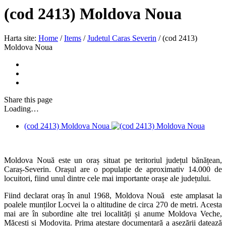
(cod 2413) Moldova Noua
Harta site:
Home
/
Items
/
Judetul Caras Severin
/
(cod 2413)
Moldova Noua
Share
this page
Loading…
(cod 2413) Moldova Noua
Moldova Nouă este un oraș situat pe teritoriul județul bănățean,
Caraș-Severin. Orașul are o populație de aproximativ 14.000 de
locuitori, fiind unul dintre cele mai importante orașe ale județului.
Fiind declarat oraș în anul 1968, Moldova Nouă este amplasat la
poalele munților Locvei la o altitudine de circa 270 de metri. Acesta
mai are în subordine alte trei localități și anume Moldova Veche,
Măcești și Modovița. Prima atestare documentară a așezării datează