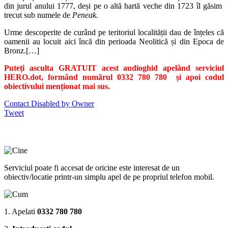
din jurul anului 1777, deși pe o altă hartă veche din 1723 îl găsim
trecut sub numele de
Peneak.
Urme descoperite de curând pe teritoriul localității dau de înțeles că
oamenii au locuit aici încă din perioada Neolitică și din Epoca de
Bronz.[…]
Puteți asculta GRATUIT acest audioghid apelând serviciul
HERO.dot, formând numărul 0332 780 780 și apoi codul
obiectivului menționat mai sus.
Contact Disabled by Owner
Tweet
Serviciul poate fi accesat de oricine este interesat de un
obiectiv/locatie printr-un simplu apel de pe propriul telefon mobil.
1. Apelati
0332 780 780