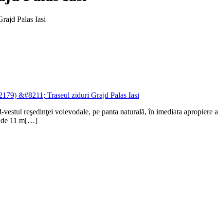
rajd Palas Iasi
vestul reşedinţei voievodale, pe panta naturală, în imediata apropiere a 
ră de 11 m[…]