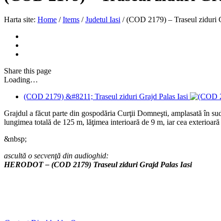
Harta site:
Home
/
Items
/
Judetul Iasi
/
(COD 2179) – Traseul ziduri G
Share
this page
Loading…
(COD 2179) &#8211; Traseul ziduri Grajd Palas Iasi
Grajdul a făcut parte din gospodăria Curţii Domneşti, amplasată în sud-
lungimea totală de 125 m, lăţimea interioară de 9 m, iar cea exterioa
&nbsp;
ascultă o secvenţă din audioghid:
HERODOT – (COD 2179) Traseul ziduri Grajd Palas Iasi