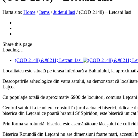
Harta site:
Home
/
Items
/
Judetul Iasi
/
(COD 2148) – Letcani Iasi
Share
this page
Loading…
(COD 2148) &#8211; Letcani Iasi
Localitatea este situată pe terasa inferioară a Bahluiului, la aproxima
Descoperirile arheologice din vatra satului, au demonstrat că localitatea
Lațco.
Cu populație totală de aproximativ 6900 de locuitori, comuna Lețcani
Centrul satului Lețcani era constuit în jurul actualei biserici, ridicat
biserica din Lețcani ce poartă hramul Sf Spiridon, este biserică unicat 
Prin forma sa rotundă, biserica este asemănătoare lăcașului de cult rid
Biserica Rotundă din Lețcani nu are dimensiuni foarte mari, accesul în 