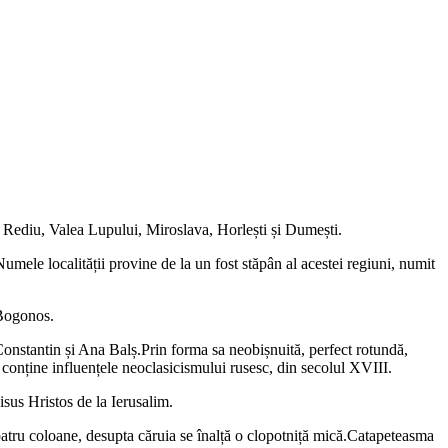
le Rediu, Valea Lupului, Miroslava, Horlești și Dumești.
Numele localității provine de la un fost stăpân al acestei regiuni, numit
 Bogonos.
e Constantin și Ana Balș.Prin forma sa neobișnuită, perfect rotundă,
a conține influențele neoclasicismului rusesc, din secolul XVIII.
isus Hristos de la Ierusalim.
 patru coloane, desupta căruia se înalță o clopotniță mică.Catapeteasma