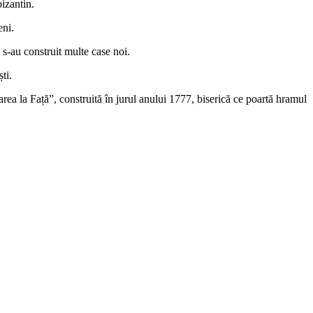
bizantin.
eni.
s-au construit multe case noi.
ti.
ea la Față”, construită în jurul anului 1777, biserică ce poartă hramul