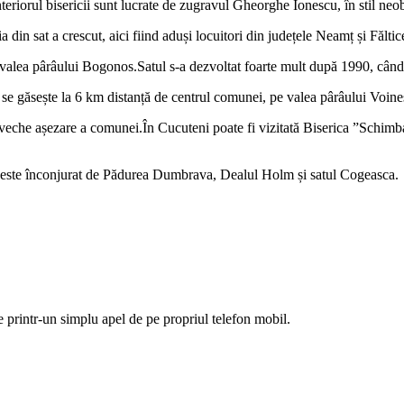
interiorul bisericii sunt lucrate de zugravul Gheorghe Ionescu, în stil neo
 din sat a crescut, aici fiind aduși locuitori din județele Neamț și Făltic
valea pârâului Bogonos.Satul s-a dezvoltat foarte mult după 1990, când 
 se găsește la 6 km distanță de centrul comunei, pe valea pârâului Voineș
 veche așezare a comunei.În Cucuteni poate fi vizitată Biserica ”Schimbar
 ce este înconjurat de Pădurea Dumbrava, Dealul Holm și satul Cogeasca.
ie printr-un simplu apel de pe propriul telefon mobil.