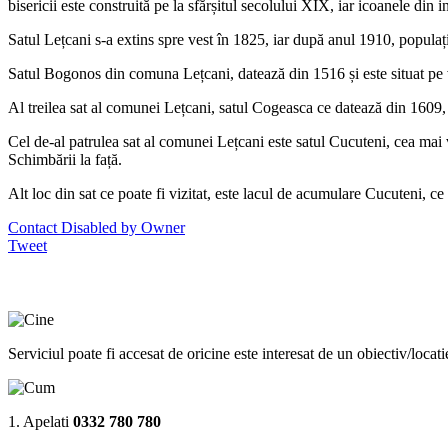
bisericii este construită pe la sfărșitul secolului XIX, iar icoanele din 
Satul Lețcani s-a extins spre vest în 1825, iar după anul 1910, populația
Satul Bogonos din comuna Lețcani, datează din 1516 și este situat pe 
Al treilea sat al comunei Lețcani, satul Cogeasca ce datează din 1609,
Cel de-al patrulea sat al comunei Lețcani este satul Cucuteni, cea mai
Schimbării la față.
Alt loc din sat ce poate fi vizitat, este lacul de acumulare Cucuteni,
Contact Disabled by Owner
Tweet
Serviciul poate fi accesat de oricine este interesat de un obiectiv/locat
1. Apelati
0332 780 780