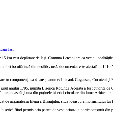
tiv 15 km vest depărtare de Iași. Comuna Lețcani are ca vecini localități
 a fost locuită încă din neolitic, însă, documentar este atestată la 1516.
 are în componența sa 4 sate și anume: Lețcani, Cogeasca, Cucuteni și
e în jurul anului 1795, numită Biserica Rotundă.Aceasta a fost ctitorită d
în țara noastră și una din puținele biserici circulare din lume.Arhitectur
icat de împărăteasa Elena a Bizanțului, situat deasupra mormântului lui I
biserică fiind permis prin partea de vest, printr-un portic construit din