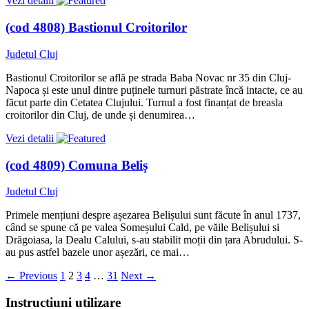
Vezi detalii
(cod 4808) Bastionul Croitorilor
Judetul Cluj
Bastionul Croitorilor se află pe strada Baba Novac nr 35 din Cluj-
Napoca și este unul dintre puținele turnuri păstrate încă intacte, ce au
făcut parte din Cetatea Clujului. Turnul a fost finanțat de breasla
croitorilor din Cluj, de unde și denumirea…
Vezi detalii
(cod 4809) Comuna Beliș
Judetul Cluj
Primele mențiuni despre așezarea Belișului sunt făcute în anul 1737,
când se spune că pe valea Someșului Cald, pe văile Belișului si
Drăgoiasa, la Dealu Calului, s-au stabilit moții din țara Abrudului. S-
au pus astfel bazele unor așezări, ce mai…
←
Previous
1
2
3
4
…
31
Next
→
Instructiuni utilizare