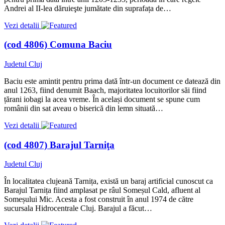
Andrei al II-lea dăruieşte jumătate din suprafața de…
Vezi detalii
(cod 4806) Comuna Baciu
Judetul Cluj
Baciu este amintit pentru prima dată într-un document ce datează din
anul 1263, fiind denumit Baach, majoritatea locuitorilor săi fiind
țărani iobagi la acea vreme. În același document se spune cum
românii din sat aveau o biserică din lemn situată…
Vezi detalii
(cod 4807) Barajul Tarniţa
Judetul Cluj
În localitatea clujeană Tarnița, există un baraj artificial cunoscut ca
Barajul Tarnița fiind amplasat pe râul Someșul Cald, afluent al
Someșului Mic. Acesta a fost construit în anul 1974 de către
sucursala Hidrocentrale Cluj. Barajul a făcut…