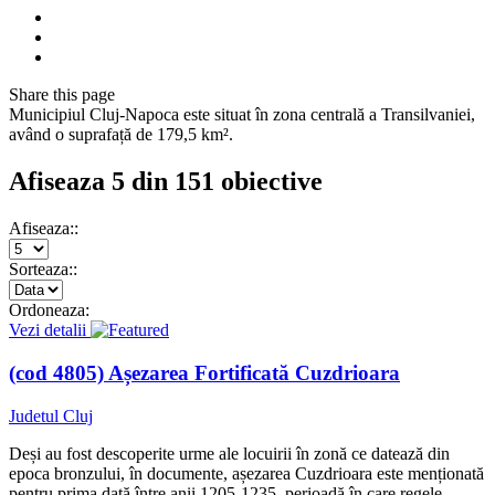
Share
this page
Municipiul Cluj-Napoca este situat în zona centrală a Transilvaniei,
având o suprafață de 179,5 km².
Afiseaza 5 din 151 obiective
Afiseaza::
Sorteaza::
Ordoneaza:
Vezi detalii
(cod 4805) Așezarea Fortificată Cuzdrioara
Judetul Cluj
Deși au fost descoperite urme ale locuirii în zonă ce datează din
epoca bronzului, în documente, așezarea Cuzdrioara este menționată
pentru prima dată între anii 1205-1235, perioadă în care regele