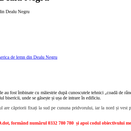
 din Dealu Negru
ele au fost îmbinate cu măiestrie după cunoscutele tehnici „coadă de rân
l bisericii, unde se găsește și ușa de intrare în edificiu.
șul are căpriorii fixați la sud pe cununa pridvorului, iar la nord și ves
dot, formând numărul 0332 780 780 și apoi codul obiectivului me