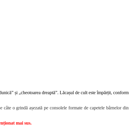
dunică” și „cheotoarea dreaptă”. Lăcașul de cult este împărțit, conform
t pe câte o grindă așezată pe consolele formate de capetele bârnelor din
nționat mai sus.