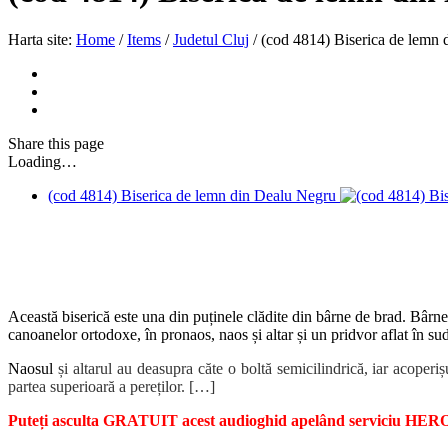
Harta site:
Home
/
Items
/
Judetul Cluj
/
(cod 4814) Biserica de lemn
Share
this page
Loading…
(cod 4814) Biserica de lemn din Dealu Negru
Această biserică este una din puținele clădite din bârne de brad. Bârn
canoanelor ortodoxe, în pronaos, naos și altar și un pridvor aflat în sudu
Naosul
și altarul au deasupra căte o boltă semicilindrică, iar acoperi
partea superioară a pereților. […]
Puteți asculta GRATUIT acest audioghid apelând serviciu HERO.