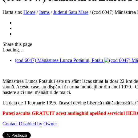
Harta site:
Home
/
Items
/
Judetul Satu Mare
/
(cod 6047) Mănăstirea 
Share
this page
Loading…
(cod 6047) Mănăstirea Lunca Potăului, Potău
Mănăstirea Lunca Potăului este un sfânt lăcaș situat la doar 22 km de
spună. Aceste case, au dispărut în urma inundațiilor din anul 1970. 
naștere aici unei mănăstiri de maici.
La data de 1 februarie 1995, lăcașul devine biserică mănăstirească iar
Puteți asculta GRATUIT acest audioghid apelând serviciul HERO.
Contact Disabled by Owner