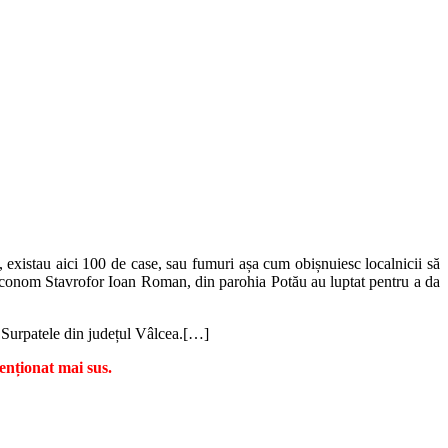
 existau aici 100 de case, sau fumuri așa cum obișnuiesc localnicii să
 Iconom Stavrofor Ioan Roman, din parohia Potău au luptat pentru a da
a Surpatele din județul Vâlcea.[…]
nționat mai sus.