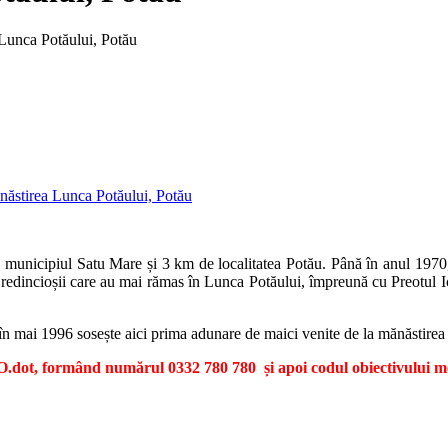
Lunca Potăului, Potău
 municipiul Satu Mare și 3 km de localitatea Potău. Până în anul 1970,
Credincioșii care au mai rămas în Lunca Potăului, împreună cu Preotul
 în mai 1996 sosește aici prima adunare de maici venite de la mănăstire
dot, formând numărul 0332 780 780 și apoi codul obiectivului me