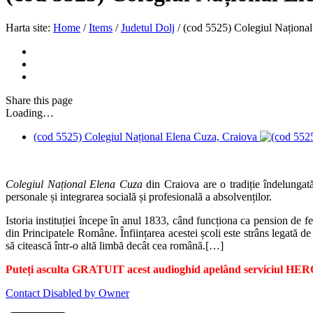
Harta site:
Home
/
Items
/
Judetul Dolj
/
(cod 5525) Colegiul Naționa
Share
this page
Loading…
(cod 5525) Colegiul Național Elena Cuza, Craiova
Colegiul Național Elena Cuza
din Craiova are o tradiție îndelungată 
personale și integrarea socială și profesională a absolvenților.
Istoria instituției începe în anul 1833, când funcționa ca pension de f
din Principatele Române. Înființarea acestei școli este strâns legată d
să citească într-o altă limbă decât cea română.[…]
Puteți asculta GRATUIT acest audioghid apelând serviciul HERO.
Contact Disabled by Owner