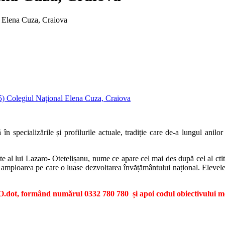
l Elena Cuza, Craiova
în specializările și profilurile actuale, tradiție care de-a lungul ani
ete al lui Lazaro- Otetelișanu, nume ce apare cel mai des după cel al ctit
e amploarea pe care o luase dezvoltarea învățământului național. Elevele 
dot, formând numărul 0332 780 780 și apoi codul obiectivului me