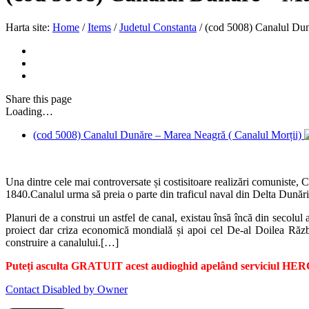
Harta site:
Home
/
Items
/
Judetul Constanta
/
(cod 5008) Canalul Dun
Share
this page
Loading…
(cod 5008) Canalul Dunăre – Marea Neagră ( Canalul Morții)
Una dintre cele mai controversate și costisitoare realizări comuniste,
1840.Canalul urma să preia o parte din traficul naval din Delta Dunării
Planuri de a construi un astfel de canal, existau însă încă din secolul al
proiect dar criza economică mondială și apoi cel De-al Doilea Războ
construire a canalului.[…]
Puteți asculta GRATUIT acest audioghid apelând serviciul HERO.
Contact Disabled by Owner