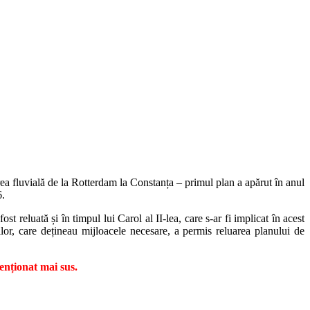
ea fluvială de la Rotterdam la Constanța – primul plan a apărut în anul
6.
st reluată și în timpul lui Carol al II-lea, care s-ar fi implicat în acest
or, care dețineau mijloacele necesare, a permis reluarea planului de
nționat mai sus.