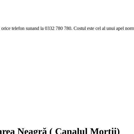
ice telefon sunand la 0332 780 780. Costul este cel al unui apel norma
rea Neagră ( Canalul Morții)