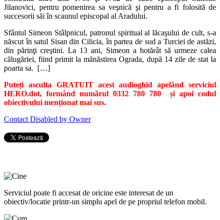
Jilanovici, pentru pomenirea sa veşnică şi pentru a fi folosită de
succesorii săi în scaunul episcopal al Aradului.
Sfântul Simeon Stâlpnicul, patronul spiritual al lăcaşului de cult, s-a
născut în satul Sisan din Cilicia, în partea de sud a Turciei de astăzi,
din părinţi creştini. La 13 ani, Simeon a hotărât să urmeze calea
călugăriei, fiind primit la mănăstirea Ograda, după 14 zile de stat la
poarta sa. […]
Puteți asculta GRATUIT acest audioghid apelând serviciul
HERO.dot, formând numărul 0332 780 780 și apoi codul
obiectivului menționat mai sus.
Contact Disabled by Owner
Serviciul poate fi accesat de oricine este interesat de un
obiectiv/locatie printr-un simplu apel de pe propriul telefon mobil.