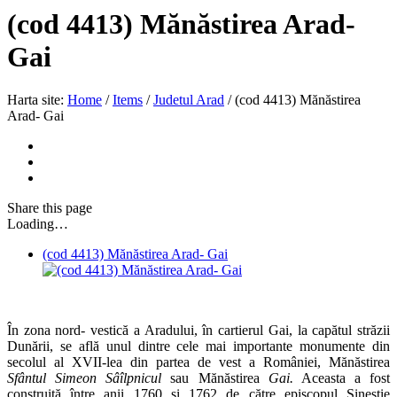
(cod 4413) Mănăstirea Arad-
Gai
Harta site:
Home
/
Items
/
Judetul Arad
/
(cod 4413) Mănăstirea
Arad- Gai
Share
this page
Loading…
(cod 4413) Mănăstirea Arad- Gai
În zona nord- vestică a Aradului, în cartierul Gai, la capătul străzii
Dunării, se află unul dintre cele mai importante monumente din
secolul al XVII-lea din partea de vest a României, Mănăstirea
Sfântul Simeon Sâîlpnicul
sau Mănăstirea
Gai.
Aceasta a fost
construită între anii 1760 şi 1762 de către episcopul Sinestie