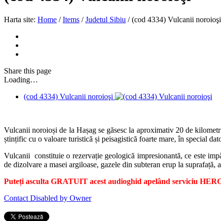
Harta site:
Home
/
Items
/
Judetul Sibiu
/
(cod 4334) Vulcanii noroioşi
Share
this page
Loading…
(cod 4334) Vulcanii noroioşi
Vulcanii noroioși de la Hașag se găsesc la aproximativ 20 de kilometri
ștințific cu o valoare turistică și peisagistică foarte mare, în special dat
Vulcanii constituie o rezervație geologică impresionantă, ce este impân
de dizolvare a masei argiloase, gazele din subteran erup la suprafață, 
Puteți asculta GRATUIT acest audioghid apelând serviciu HERO.
Contact Disabled by Owner