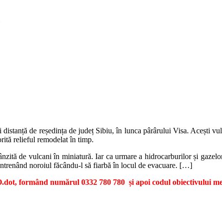
 distanță de reședința de județ Sibiu, în lunca pârârului Visa. Acești 
orită relieful remodelat în timp.
zită de vulcani în miniatură. Iar ca urmare a hidrocarburilor și gazelor
antrenând noroiul făcându-l să fiarbă în locul de evacuare. […]
dot, formând numărul 0332 780 780 și apoi codul obiectivului me