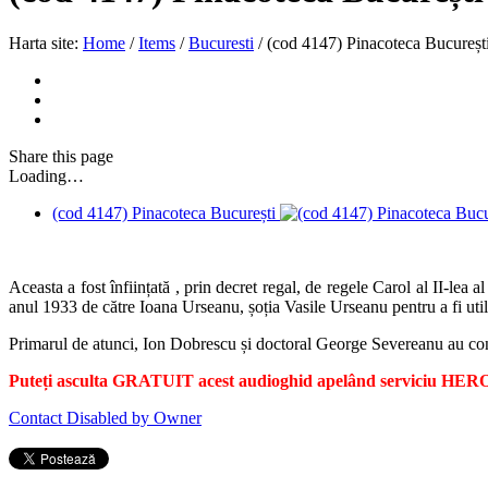
Harta site:
Home
/
Items
/
Bucuresti
/
(cod 4147) Pinacoteca Bucureșt
Share
this page
Loading…
(cod 4147) Pinacoteca București
Aceasta a fost înființată , prin decret regal, de regele Carol al II-lea
anul 1933 de către Ioana Urseanu, șoția Vasile Urseanu pentru a fi util
Primarul de atunci, Ion Dobrescu și doctoral George Severeanu au contri
Puteți asculta GRATUIT acest audioghid apelând serviciu HERO.
Contact Disabled by Owner