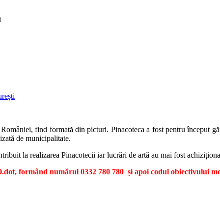
i
 al României, find formată din picturi. Pinacoteca a fost pentru început 
izată de municipalitate.
buit la realizarea Pinacotecii iar lucrări de artă au mai fost achizițion
dot, formând numărul 0332 780 780 și apoi codul obiectivului me