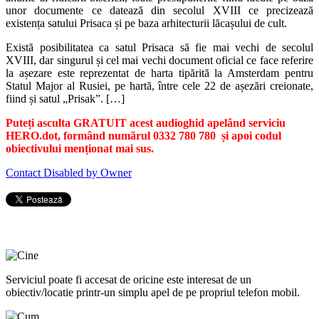
unor documente ce datează din secolul XVIII ce precizează
existența satului Prisaca și pe baza arhitecturii lăcașului de cult.
Există posibilitatea ca satul Prisaca să fie mai vechi de secolul
XVIII, dar singurul și cel mai vechi document oficial ce face referire
la așezare este reprezentat de harta tipărită la Amsterdam pentru
Statul Major al Rusiei, pe hartă, între cele 22 de așezări creionate,
fiind și satul „Prisak”. […]
Puteți asculta GRATUIT acest audioghid apelând serviciu
HERO.dot, formând numărul 0332 780 780 și apoi codul
obiectivului menționat mai sus.
Contact Disabled by Owner
Serviciul poate fi accesat de oricine este interesat de un
obiectiv/locatie printr-un simplu apel de pe propriul telefon mobil.