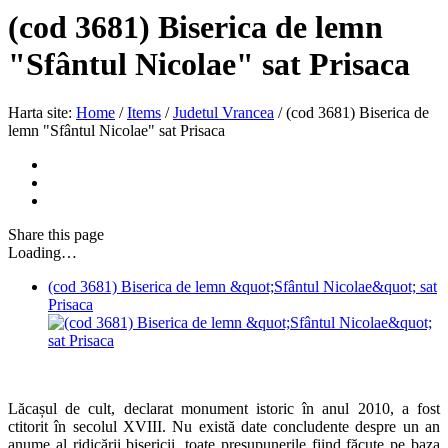
(cod 3681) Biserica de lemn
"Sfântul Nicolae" sat Prisaca
Harta site:
Home
/
Items
/
Judetul Vrancea
/
(cod 3681) Biserica de
lemn "Sfântul Nicolae" sat Prisaca
Share
this page
Loading…
(cod 3681) Biserica de lemn &quot;Sfântul Nicolae&quot; sat
Prisaca
Lăcașul de cult, declarat monument istoric în anul 2010, a fost
ctitorit în secolul XVIII. Nu există date concludente despre un an
anume al ridicării bisericii, toate presupunerile fiind făcute pe baza